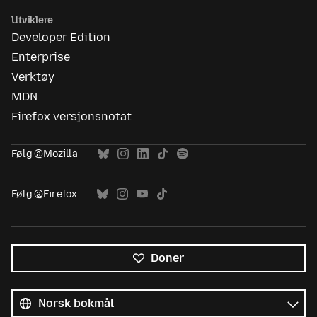
Utviklere
Developer Edition
Enterprise
Verktøy
MDN
Firefox versjonsnotat
Følg @Mozilla
Følg @Firefox
Doner
Alle
språk
Språk