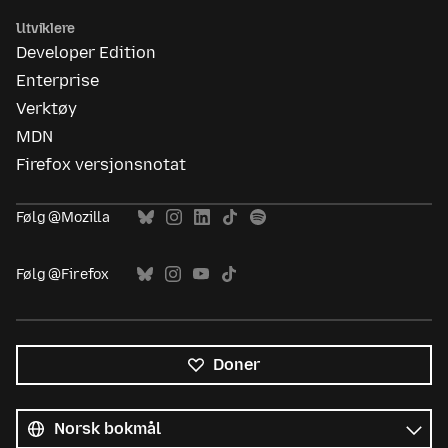
Utviklere
Developer Edition
Enterprise
Verktøy
MDN
Firefox versjonsnotat
Følg @Mozilla
Følg @Firefox
Doner
Alle
språk
Språk