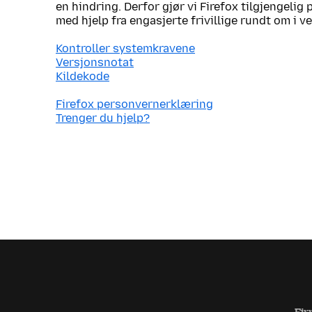
en hindring. Derfor gjør vi Firefox tilgjengelig
med hjelp fra engasjerte frivillige rundt om i v
Kontroller systemkravene
Versjonsnotat
Kildekode
Firefox personvernerklæring
Trenger du hjelp?