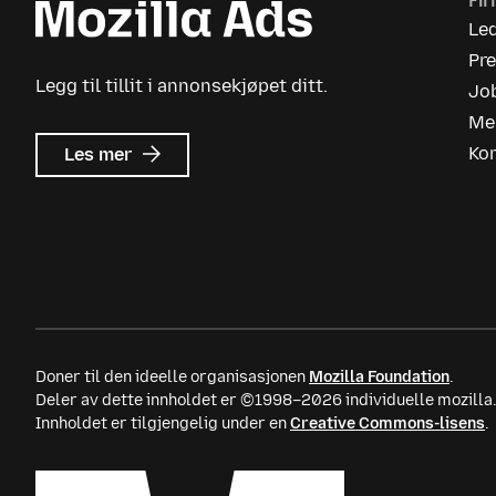
Fi
Le
Pr
Legg til tillit i annonsekjøpet ditt.
Jo
Me
om
Ko
Les mer
Mozilla
Ads
Doner til den ideelle organisasjonen
Mozilla Foundation
.
Deler av dette innholdet er ©1998–2026 individuelle mozilla
Innholdet er tilgjengelig under en
Creative Commons-lisens
.