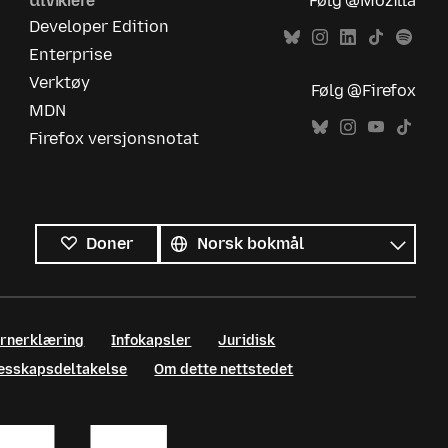
Utviklere
Følg @Mozilla
Developer Edition
Enterprise
Verktøy
Følg @Firefox
MDN
Firefox versjonsnotat
Alle
språk
Språk
Doner
ernerklæring
Infokapsler
Juridisk
llesskapsdeltakelse
Om dette nettstedet