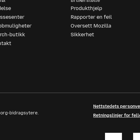
rma
Brukerstøtte
delse
Produkthjelp
essesenter
Rapporter en feil
bbmuligheter
Oversett Mozilla
rch-butikk
Sikkerhet
ntakt
Nettstedets personv
.org-bidragsytere.
Retningslinjer for fe