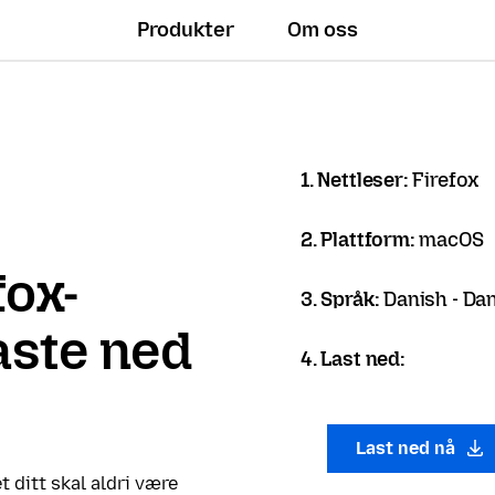
Produkter
Om oss
1. Nettleser:
Firefox
2. Plattform:
macOS
fox-
3. Språk:
Danish - Da
laste ned
4. Last ned:
Last ned nå
t ditt skal aldri være