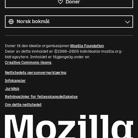
Doner
Alle
språk
Språk
Doner til den ideelle organisasjonen
Mozilla Foundation
.
Deler av dette innholdet er ©1998–2026 individuelle mozilla.org-
bidragsytere. Innholdet er tilgjengelig under en
Creative Commons-lisens
.
Nettstedets personvernerklæring
Infokapsler
Juridisk
Retningslinjer for fellesskapsdeltakelse
Om dette nettstedet