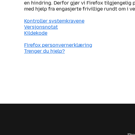
en hindring. Derfor gjør vi Firefox tilgjengelig
med hjelp fra engasjerte frivillige rundt om i v
Kontroller systemkravene
Versjonsnotat
Kildekode
Firefox personvernerklæring
Trenger du hjelp?