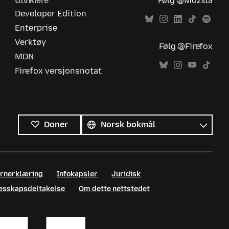
Utviklere
Følg @Mozilla
Developer Edition
Enterprise
Verktøy
Følg @Firefox
MDN
Firefox versjonsnotat
Alle
språk
Språk
Doner
ernerklæring
Infokapsler
Juridisk
llesskapsdeltakelse
Om dette nettstedet