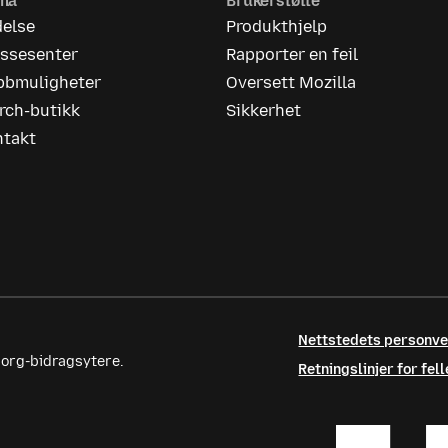
rma
Brukerstøtte
delse
Produkthjelp
essesenter
Rapporter en feil
bbmuligheter
Oversett Mozilla
rch-butikk
Sikkerhet
ntakt
Nettstedets personv
.org-bidragsytere.
Retningslinjer for fe