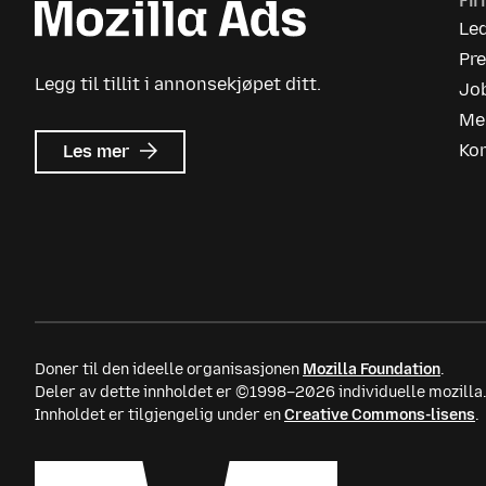
Fi
Le
Pr
Legg til tillit i annonsekjøpet ditt.
Jo
Me
om
Ko
Les mer
Mozilla
Ads
Doner til den ideelle organisasjonen
Mozilla Foundation
.
Deler av dette innholdet er ©1998–2026 individuelle mozilla
Innholdet er tilgjengelig under en
Creative Commons-lisens
.