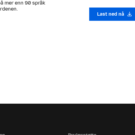
 på mer enn 90 språk
erdenen.
Last ned nå