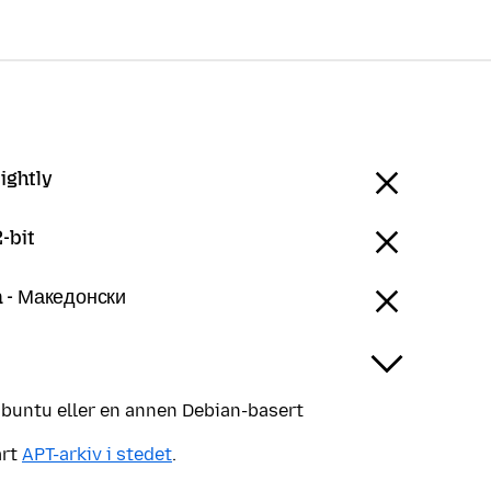
ightly
-bit
 - Македонски
Ubuntu eller en annen Debian-basert
årt
APT-arkiv i stedet
.