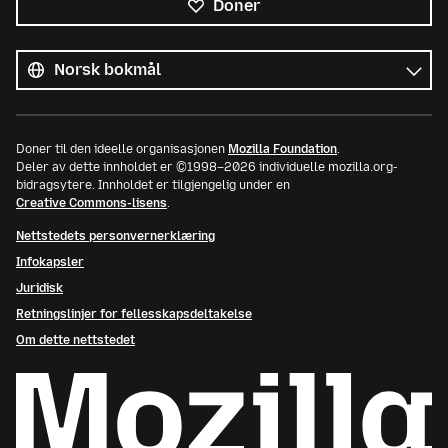
Doner
Alle
språk
Språk
Doner til den ideelle organisasjonen
Mozilla Foundation
.
Deler av dette innholdet er ©1998–2026 individuelle mozilla.org-
bidragsytere. Innholdet er tilgjengelig under en
Creative Commons-lisens
.
Nettstedets personvernerklæring
Infokapsler
Juridisk
Retningslinjer for fellesskapsdeltakelse
Om dette nettstedet