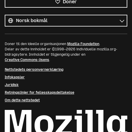
Doner
Alle
språk
Språk
Doner til den ideelle organisasjonen
Mozilla Foundation
.
Deler av dette innholdet er ©1998–2026 individuelle mozilla.org-
bidragsytere. Innholdet er tilgjengelig under en
Creative Commons-lisens
.
Nettstedets personvernerklæring
Infokapsler
Juridisk
Retningslinjer for fellesskapsdeltakelse
Om dette nettstedet