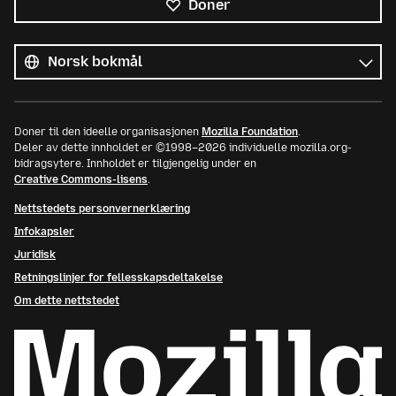
Doner
Alle
språk
Språk
Doner til den ideelle organisasjonen
Mozilla Foundation
.
Deler av dette innholdet er ©1998–2026 individuelle mozilla.org-
bidragsytere. Innholdet er tilgjengelig under en
Creative Commons-lisens
.
Nettstedets personvernerklæring
Infokapsler
Juridisk
Retningslinjer for fellesskapsdeltakelse
Om dette nettstedet