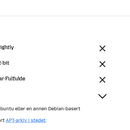
ightly
-bit
ar-Fulfulde
Ubuntu eller en annen Debian-basert
årt
APT-arkiv i stedet
.