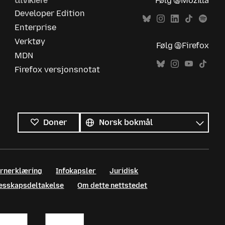
Utviklere
Følg @Mozilla
Developer Edition
Enterprise
Verktøy
Følg @Firefox
MDN
Firefox versjonsnotat
Alle
språk
Språk
Doner
ernerklæring
Infokapsler
Juridisk
llesskapsdeltakelse
Om dette nettstedet