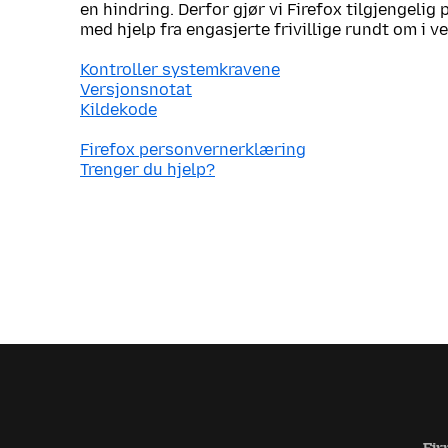
en hindring. Derfor gjør vi Firefox tilgjengelig
med hjelp fra engasjerte frivillige rundt om i v
Kontroller systemkravene
Versjonsnotat
Kildekode
Firefox personvernerklæring
Trenger du hjelp?