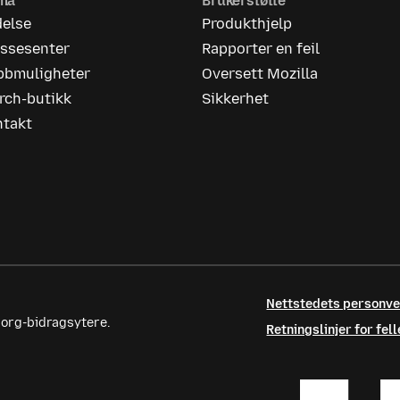
rma
Brukerstøtte
delse
Produkthjelp
essesenter
Rapporter en feil
bbmuligheter
Oversett Mozilla
rch-butikk
Sikkerhet
ntakt
Nettstedets personv
.org-bidragsytere.
Retningslinjer for fe