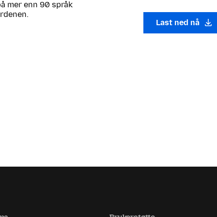
 på mer enn 90 språk
erdenen.
Last ned nå