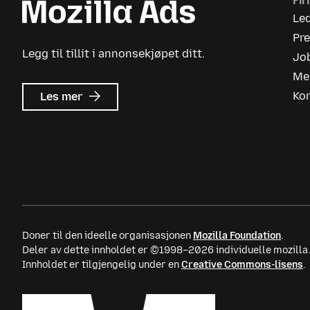
Fi
Le
Pr
Legg til tillit i annonsekjøpet ditt.
Jo
Me
om
Ko
Les mer
Mozilla
Ads
Doner til den ideelle organisasjonen
Mozilla Foundation
.
Deler av dette innholdet er ©1998–2026 individuelle mozilla
Innholdet er tilgjengelig under en
Creative Commons-lisens
.