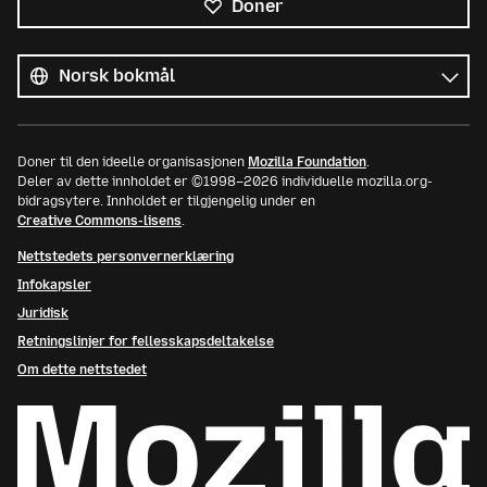
Doner
Alle
språk
Språk
Doner til den ideelle organisasjonen
Mozilla Foundation
.
Deler av dette innholdet er ©1998–2026 individuelle mozilla.org-
bidragsytere. Innholdet er tilgjengelig under en
Creative Commons-lisens
.
Nettstedets personvernerklæring
Infokapsler
Juridisk
Retningslinjer for fellesskapsdeltakelse
Om dette nettstedet