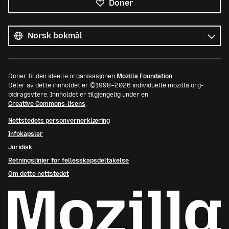
Doner
Alle
språk
Språk
Doner til den ideelle organisasjonen
Mozilla Foundation
.
Deler av dette innholdet er ©1998–2026 individuelle mozilla.org-
bidragsytere. Innholdet er tilgjengelig under en
Creative Commons-lisens
.
Nettstedets personvernerklæring
Infokapsler
Juridisk
Retningslinjer for fellesskapsdeltakelse
Om dette nettstedet