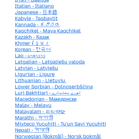
Italian - Italiano
Japanese - 日本語
Kabyle - Taqbaylit
Kannada - ಕನ್ನಡ
Kaqchikel - Maya Kaqchikel
Kazakh - Қазақ
Khmer - ខ្មែរ
Korean - 한국어
Lao - ພາສາລາວ
Latgalian - Latgaliešu valoda
Latvian - Latviešu
Ligurian - Ligure
Lithuanian - Lietuvių
Lower Sorbian - Dolnoserbšćina
Luri Bakhtiari - لوری بختیاری
Macedonian - Македонски
Malay - Melayu
Malayalam - മലയാളം
Marathi - मराठी
Mixteco Yucuhiti - Tu'un Savi Yucuhiti
Nepali - नेपाली
Norwegian (Bokmål) - Norsk bokmål