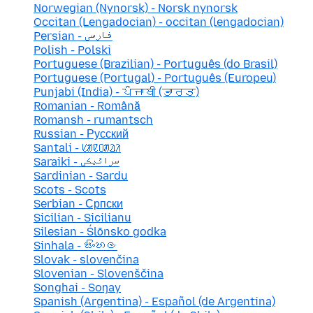
Norwegian (Nynorsk) - Norsk nynorsk
Occitan (Lengadocian) - occitan (lengadocian)
Persian - فارسی
Polish - Polski
Portuguese (Brazilian) - Português (do Brasil)
Portuguese (Portugal) - Português (Europeu)
Punjabi (India) - ਪੰਜਾਬੀ (ਭਾਰਤ)
Romanian - Română
Romansh - rumantsch
Russian - Русский
Santali - ᱥᱟᱱᱛᱟᱲᱤ
Saraiki - سرائیکی
Sardinian - Sardu
Scots - Scots
Serbian - Српски
Sicilian - Sicilianu
Silesian - Ślōnsko godka
Sinhala - සිංහල
Slovak - slovenčina
Slovenian - Slovenščina
Songhai - Soŋay
Spanish (Argentina) - Español (de Argentina)