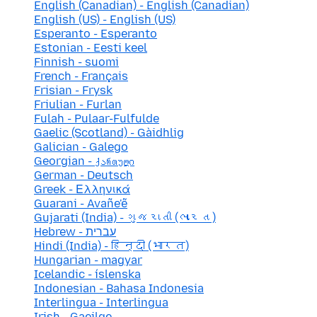
English (Canadian) - English (Canadian)
English (US) - English (US)
Esperanto - Esperanto
Estonian - Eesti keel
Finnish - suomi
French - Français
Frisian - Frysk
Friulian - Furlan
Fulah - Pulaar-Fulfulde
Gaelic (Scotland) - Gàidhlig
Galician - Galego
Georgian - ქართული
German - Deutsch
Greek - Ελληνικά
Guarani - Avañe'ẽ
Gujarati (India) - ગુજરાતી (ભારત)
Hebrew - עברית
Hindi (India) - हिन्दी (भारत)
Hungarian - magyar
Icelandic - íslenska
Indonesian - Bahasa Indonesia
Interlingua - Interlingua
Irish - Gaeilge