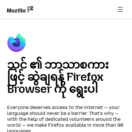
သင် ၏ ဘာသာစကား
ဖြင့် ဆွဲချရန် Firefox
Browser ကို ရွေးပါ
Everyone deserves access to the internet — your
language should never be a barrier. That’s why —
with the help of dedicated volunteers around the
world — we make Firefox available in more than 90
languages.