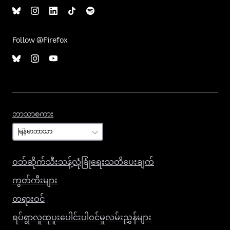
Follow @Firefox
ဘာသာစကား
ဘာသာစကား
ဝဘ်ဆိုက်သီးသန့်လုံခြုံရေးသတိပေးချက်
ကွတ်ကီးများ
တရားဝင်
ရပ်ရွာလူထုပူးပေါင်းပါဝင်မှုလမ်းညွှန်များ