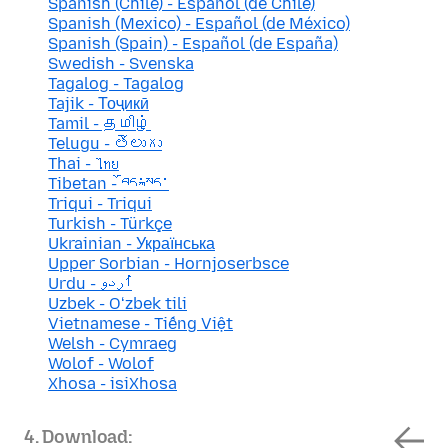
Spanish (Chile) - Español (de Chile)
Spanish (Mexico) - Español (de México)
Spanish (Spain) - Español (de España)
Swedish - Svenska
Tagalog - Tagalog
Tajik - Тоҷикӣ
Tamil - தமிழ்
Telugu - తెలుగు
Thai - ไทย
Tibetan - བོད་སྐད་
Triqui - Triqui
Turkish - Türkçe
Ukrainian - Українська
Upper Sorbian - Hornjoserbsce
Urdu - اُردو
Uzbek - Oʻzbek tili
Vietnamese - Tiếng Việt
Welsh - Cymraeg
Wolof - Wolof
Xhosa - isiXhosa
4. Download: