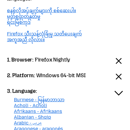
စနစ်လိုအပ်ချက်များကို စစ်ဆေးပါ။
မှတ်စုထုတ်နုတ်မှု
ရင်းမြစ်ကုဒ်
Firefox သီးသန့်လုံခြုံမှု သတိပေးချက်
အကူအညီ လိုလား။
1. Browser:
Firefox Nightly
2. Platform:
Windows 64-bit MSI
3. Language:
Burmese - မြန်မာဘာသာ
Acholi - Acholi
Afrikaans - Afrikaans
Albanian - Shqip
Arabic - عربي
Aragonese - aragonés