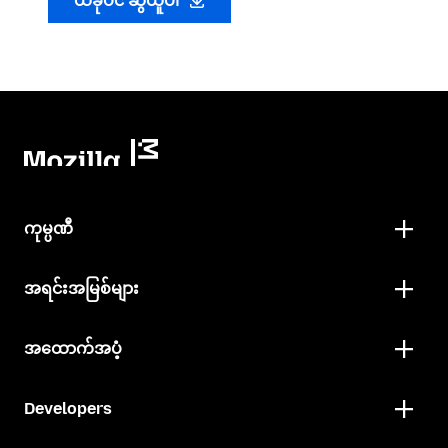
ယခုပင် ဆွဲယူပါ
ကုမ္ပဏီ
အရင်းအမြစ်များ
အထောက်အပံ့
Developers