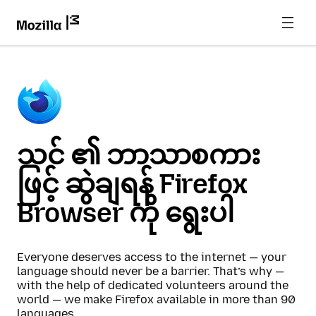
သင် ၏ ဘာသာစကား
ဖြင့် ဆွဲချရန် Firefox
Browser ကို ရွေးပါ
Everyone deserves access to the internet — your
language should never be a barrier. That’s why —
with the help of dedicated volunteers around the
world — we make Firefox available in more than 90
languages.