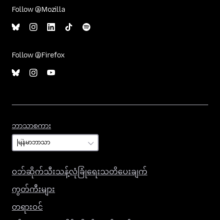
Follow @Mozilla
Follow @Firefox
ဘာသာစကား
ဘာသာစကား
ဝဘ်ဆိုက်သီးသန့်လုံခြုံရေးသတိပေးချက်
ကွတ်ကီးများ
တရားဝင်