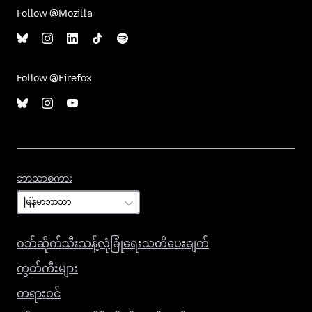
Follow @Mozilla
Follow @Firefox
ဘာသာစကား
ဘာသာစကား
ဝဘ်ဆိုက်သီးသန့်လုံခြုံရေးသတိပေးချက်
ကွတ်ကီးများ
တရားဝင်