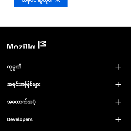
ယခုပင် ဆွဲယူပါ
ကုမ္ပဏီ
အရင်းအမြစ်များ
အထောက်အပံ့
Developers