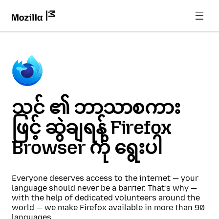
သင် ၏ ဘာသာစကား
ဖြင့် ဆွဲချရန် Firefox
Browser ကို ရွေးပါ
Everyone deserves access to the internet — your
language should never be a barrier. That’s why —
with the help of dedicated volunteers around the
world — we make Firefox available in more than 90
languages.