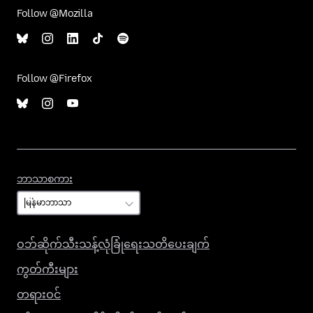
Follow @Mozilla
Follow @Firefox
ဘာသာစကား
ဘာသာစကား
ဝဘ်ဆိုက်သီးသန့်လုံခြုံရေးသတိပေးချက်
ကွတ်ကီးများ
တရားဝင်