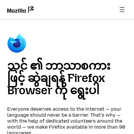
သင် ၏ ဘာသာစကား
ဖြင့် ဆွဲချရန် Firefox
Browser ကို ရွေးပါ
Everyone deserves access to the internet — your
language should never be a barrier. That’s why —
with the help of dedicated volunteers around the
world — we make Firefox available in more than 90
languages.