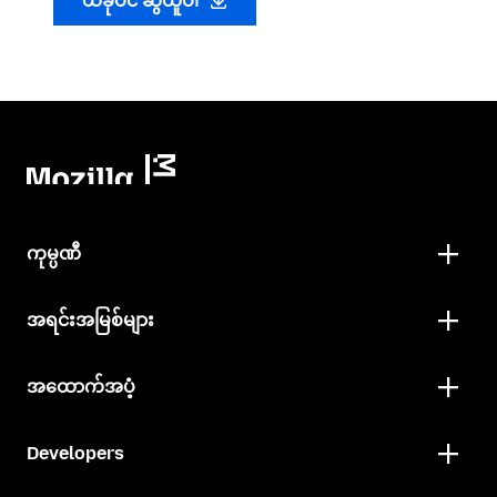
ယခုပင် ဆွဲယူပါ
ကုမ္ပဏီ
အရင်းအမြစ်များ
အထောက်အပံ့
Developers