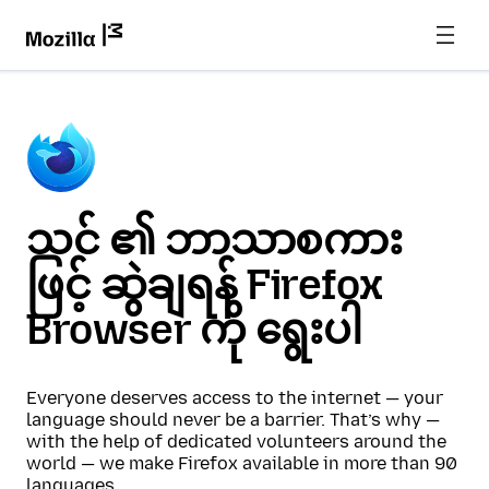
သင် ၏ ဘာသာစကား
ဖြင့် ဆွဲချရန် Firefox
Browser ကို ရွေးပါ
Everyone deserves access to the internet — your
language should never be a barrier. That’s why —
with the help of dedicated volunteers around the
world — we make Firefox available in more than 90
languages.