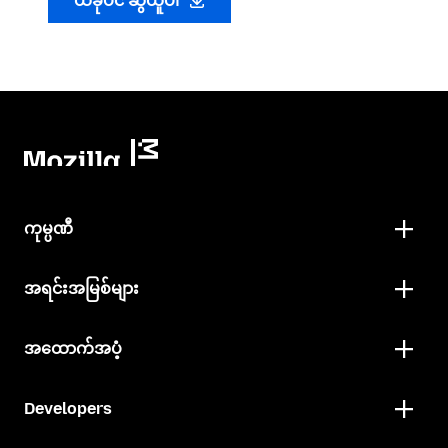
ယခုပင် ဆွဲယူပါ
ကုမ္ပဏီ
အရင်းအမြစ်များ
အထောက်အပံ့
Developers