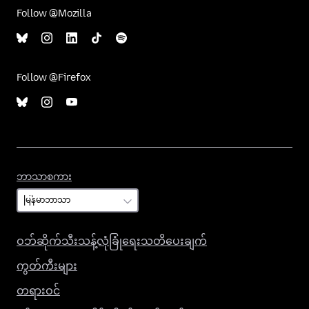
Follow @Mozilla
Follow @Firefox
ဘာသာစကား
ဘာသာစကား
ဝဘ်ဆိုက်သီးသန့်လုံခြုံရေးသတိပေးချက်
ကွတ်ကီးများ
တရားဝင်