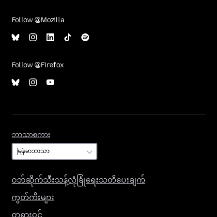
Follow @Mozilla
Follow @Firefox
ဘာသာစကား
ဘာသာစကား
ဝဘ်ဆိုက်သီးသန့်လုံခြုံရေးသတိပေးချက်
ကွတ်ကီးများ
တရားဝင်