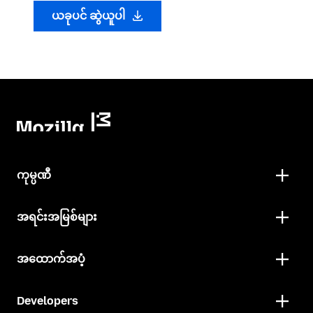
ယခုပင် ဆွဲယူပါ
ကုမ္ပဏီ
အရင်းအမြစ်များ
အထောက်အပံ့
Developers