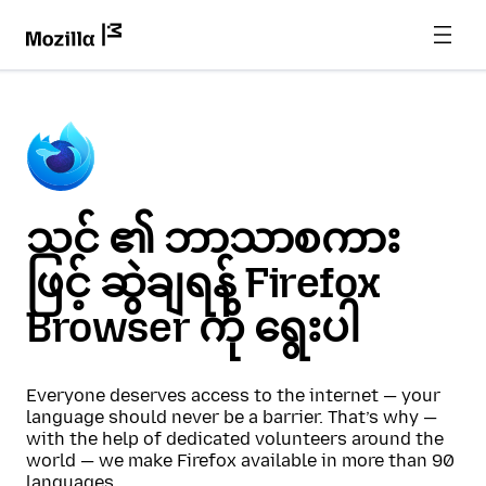
သင် ၏ ဘာသာစကား
ဖြင့် ဆွဲချရန် Firefox
Browser ကို ရွေးပါ
Everyone deserves access to the internet — your
language should never be a barrier. That’s why —
with the help of dedicated volunteers around the
world — we make Firefox available in more than 90
languages.