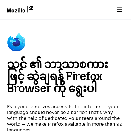
သင် ၏ ဘာသာစကား
ဖြင့် ဆွဲချရန် Firefox
Browser ကို ရွေးပါ
Everyone deserves access to the internet — your
language should never be a barrier. That’s why —
with the help of dedicated volunteers around the
world — we make Firefox available in more than 90
languages.