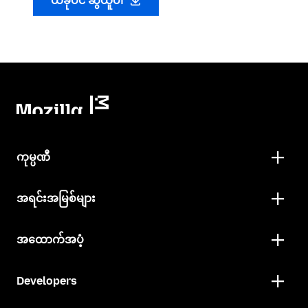
ယခုပင် ဆွဲယူပါ
ကုမ္ပဏီ
အရင်းအမြစ်များ
အထောက်အပံ့
Developers