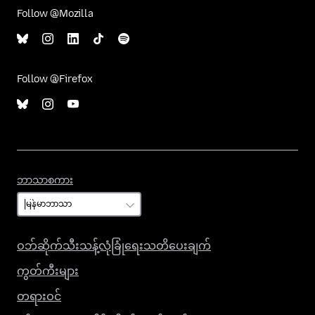
Follow @Mozilla
Follow @Firefox
ဘာသာစကား
ဘာသာစကား
ဝဘ်ဆိုက်သီးသန့်လုံခြုံရေးသတိပေးချက်
ကွတ်ကီးများ
တရားဝင်