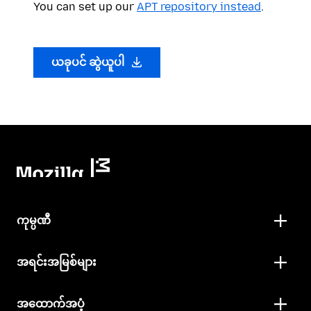
You can set up our
APT repository instead
.
ယခုပင် ဆွဲယူပါ
ကုမ္ပဏီ
အရင်းအမြစ်များ
အထောက်အပံ့