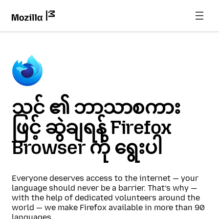
သင် ၏ ဘာသာစကား
ဖြင့် ဆွဲချရန် Firefox
Browser ကို ရွေးပါ
Everyone deserves access to the internet — your
language should never be a barrier. That’s why —
with the help of dedicated volunteers around the
world — we make Firefox available in more than 90
languages.