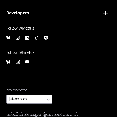
Developers
Follow @Mozilla
Follow @Firefox
ဘာသာစကား
ဘာသာစကား
ဝဘ်ဆိုက်သီးသန့်လုံခြုံရေးသတိပေးချက်