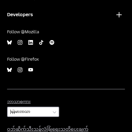
Developers
Follow @Mozilla
Follow @Firefox
ဘာသာစကား
ဘာသာစကား
ဝဘ်ဆိုက်သီးသန့်လုံခြုံရေးသတိပေးချက်