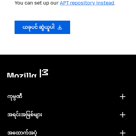
You can set up our
APT repository instead
.
ယခုပင် ဆွဲယူပါ
ကုမ္ပဏီ
အရင်းအမြစ်များ
အထောက်အပံ့