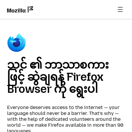
သင် ၏ ဘာသာစကား
ဖြင့် ဆွဲချရန် Firefox
Browser ကို ရွေးပါ
Everyone deserves access to the internet — your
language should never be a barrier. That’s why —
with the help of dedicated volunteers around the
world — we make Firefox available in more than 90
languages.