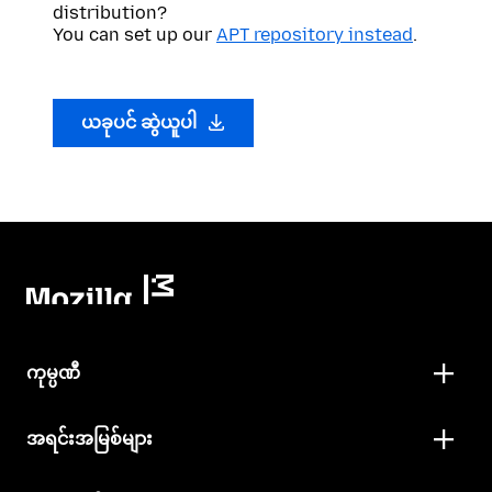
distribution?
You can set up our
APT repository instead
.
ယခုပင် ဆွဲယူပါ
ကုမ္ပဏီ
အရင်းအမြစ်များ