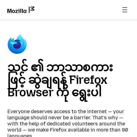
သင် ၏ ဘာသာစကား
ဖြင့် ဆွဲချရန် Firefox
Browser ကို ရွေးပါ
Everyone deserves access to the internet — your
language should never be a barrier. That’s why —
with the help of dedicated volunteers around the
world — we make Firefox available in more than 90
languages.