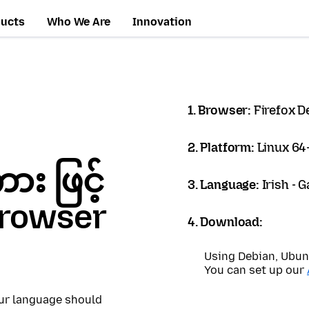
ducts
Who We Are
Innovation
1. Browser:
Firefox D
2. Platform:
Linux 64-
 ဖြင့်
3. Language:
Irish - G
 Browser
4. Download:
Using Debian, Ubun
You can set up our
our language should