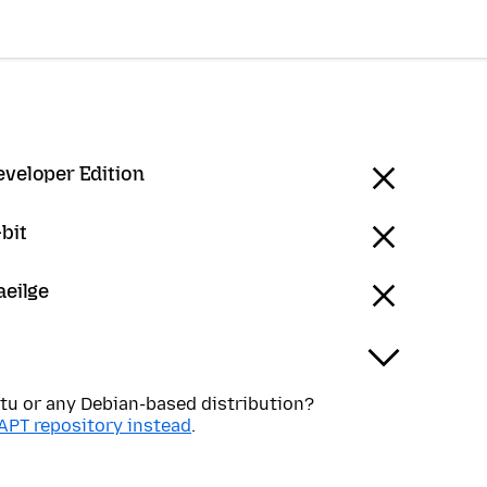
eveloper Edition
bit
aeilge
tu or any Debian-based distribution?
APT repository instead
.