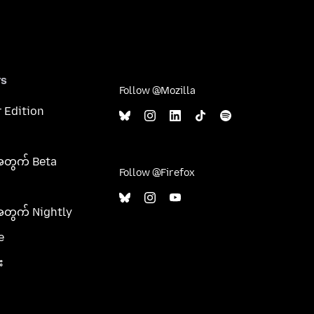
rs
Follow @Mozilla
 Edition
အတွက် Beta
Follow @Firefox
အတွက် Nightly
e
း