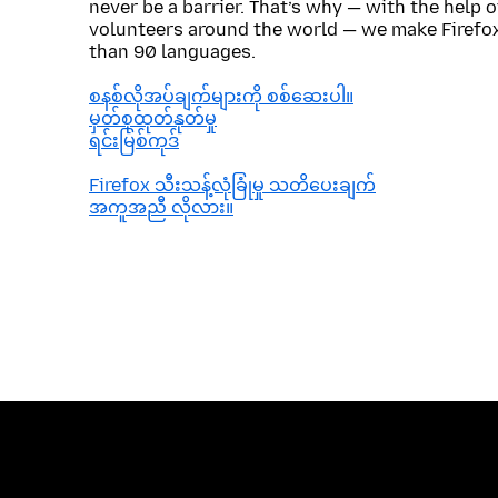
never be a barrier. That’s why — with the help 
volunteers around the world — we make Firefox
than 90 languages.
စနစ်လိုအပ်ချက်များကို စစ်ဆေးပါ။
မှတ်စုထုတ်နုတ်မှု
ရင်းမြစ်ကုဒ်
Firefox သီးသန့်လုံခြုံမှု သတိပေးချက်
အကူအညီ လိုလား။