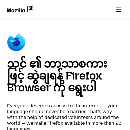
သင် ၏ ဘာသာစကား
ဖြင့် ဆွဲချရန် Firefox
Browser ကို ရွေးပါ
Everyone deserves access to the internet — your
language should never be a barrier. That’s why —
with the help of dedicated volunteers around the
world — we make Firefox available in more than 90
languages.