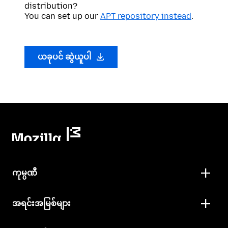
distribution?
You can set up our
APT repository instead
.
ယခုပင် ဆွဲယူပါ
ကုမ္ပဏီ
အရင်းအမြစ်များ