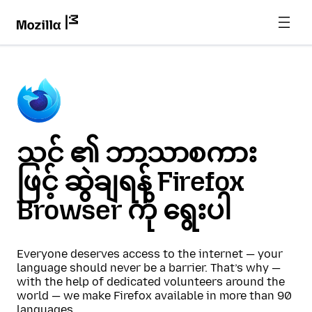
သင် ၏ ဘာသာစကား
ဖြင့် ဆွဲချရန် Firefox
Browser ကို ရွေးပါ
Everyone deserves access to the internet — your
language should never be a barrier. That’s why —
with the help of dedicated volunteers around the
world — we make Firefox available in more than 90
languages.