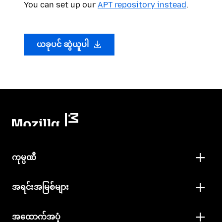
You can set up our
APT repository instead
.
ယခုပင် ဆွဲယူပါ
ကုမ္ပဏီ
အရင်းအမြစ်များ
အထောက်အပံ့