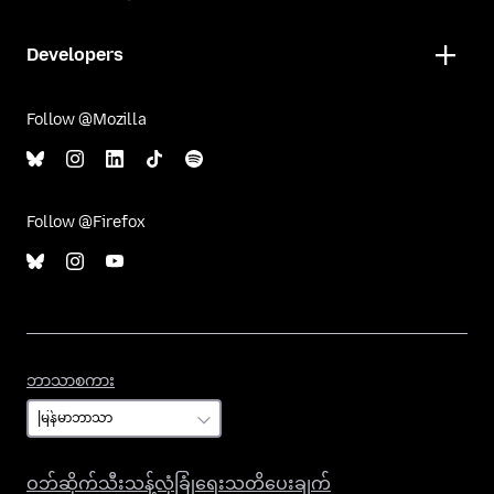
Developers
Follow @Mozilla
Follow @Firefox
ဘာသာစကား
ဘာသာစကား
ဝဘ်ဆိုက်သီးသန့်လုံခြုံရေးသတိပေးချက်