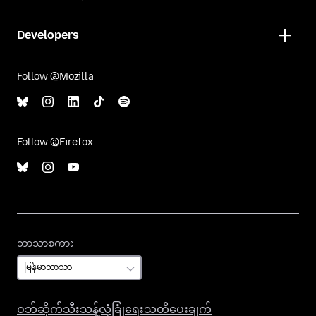
Developers
Follow @Mozilla
Follow @Firefox
ဘာသာစကား
ဘာသာစကား
ဝဘ်ဆိုက်သီးသန့်လုံခြုံရေးသတိပေးချက်