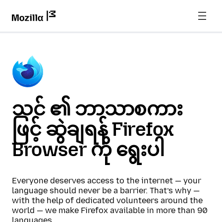
သင် ၏ ဘာသာစကား
ဖြင့် ဆွဲချရန် Firefox
Browser ကို ရွေးပါ
Everyone deserves access to the internet — your
language should never be a barrier. That’s why —
with the help of dedicated volunteers around the
world — we make Firefox available in more than 90
languages.