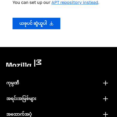
You can set up our
APT repository instead
.
ယခုပင် ဆွဲယူပါ
ကုမ္ပဏီ
အရင်းအမြစ်များ
အထောက်အပံ့