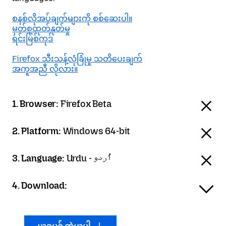
စနစ်လိုအပ်ချက်များကို စစ်ဆေးပါ။
မှတ်စုထုတ်နုတ်မှု
ရင်းမြစ်ကုဒ်
Firefox သီးသန့်လုံခြုံမှု သတိပေးချက်
အကူအညီ လိုလား။
1. Browser:
Firefox Beta
2. Platform:
Windows 64-bit
3. Language:
Urdu - اُردو
4. Download: