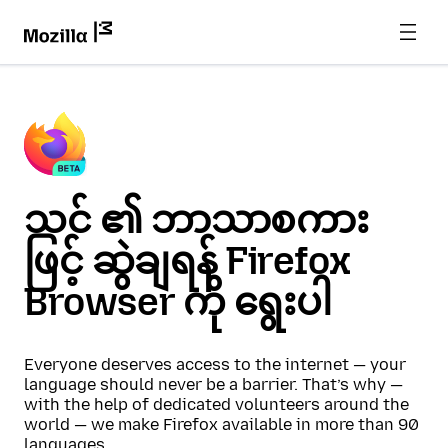
သင် ၏ ဘာသာစကား
ဖြင့် ဆွဲချရန် Firefox
Browser ကို ရွေးပါ
Everyone deserves access to the internet — your
language should never be a barrier. That’s why —
with the help of dedicated volunteers around the
world — we make Firefox available in more than 90
languages.