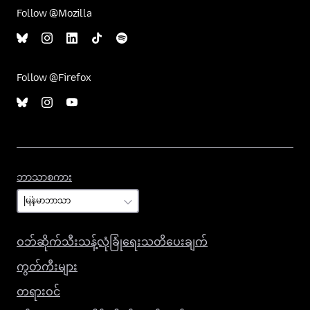
Follow @Mozilla
Follow @Firefox
ဘာသာစကား
ဘာသာစကား
ဝဘ်ဆိုက်သီးသန့်လုံခြုံရေးသတိပေးချက်
ကွတ်ကီးများ
တရားဝင်