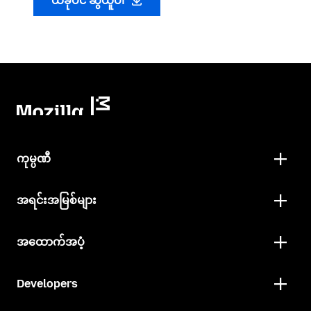
ယခုပင် ဆွဲယူပါ
ကုမ္ပဏီ
အရင်းအမြစ်များ
အထောက်အပံ့
Developers