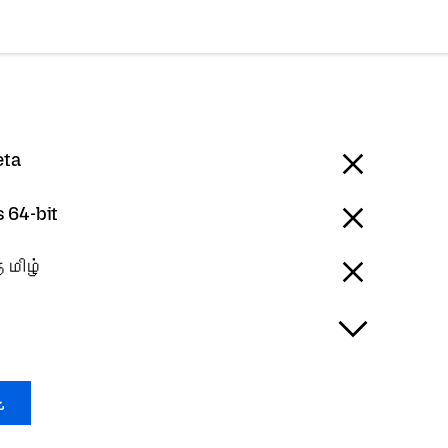
eta
 64-bit
 தமிழ்