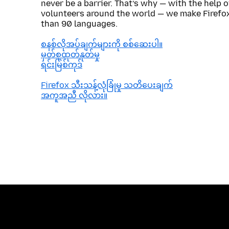
never be a barrier. That’s why — with the help 
volunteers around the world — we make Firefox
than 90 languages.
စနစ်လိုအပ်ချက်များကို စစ်ဆေးပါ။
မှတ်စုထုတ်နုတ်မှု
ရင်းမြစ်ကုဒ်
Firefox သီးသန့်လုံခြုံမှု သတိပေးချက်
အကူအညီ လိုလား။