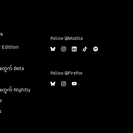
rs
Follow @Mozilla
 Edition
အတွက် Beta
Follow @Firefox
အတွက် Nightly
e
း