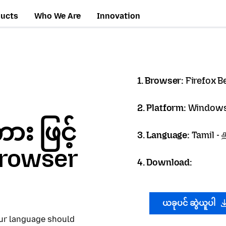
ducts
Who We Are
Innovation
1. Browser:
Firefox B
2. Platform:
Windows
 ဖြင့်
3. Language:
Tamil -
 Browser
4. Download:
ယခုပင် ဆွဲယူပါ
our language should