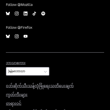
Follow @Mozilla
Follow @Firefox
ဘာသာစကား
ဘာသာစကား
ဝဘ်ဆိုက်သီးသန့်လုံခြုံရေးသတိပေးချက်
ကွတ်ကီးများ
တရားဝင်