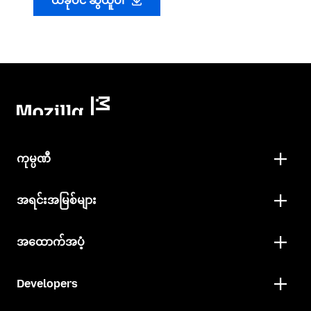
ယခုပင် ဆွဲယူပါ
ကုမ္ပဏီ
အရင်းအမြစ်များ
အထောက်အပံ့
Developers