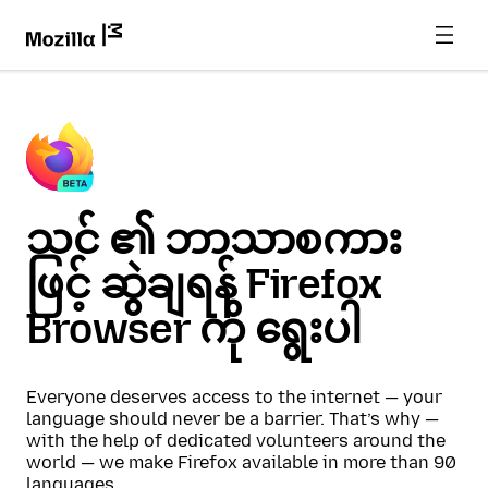
သင် ၏ ဘာသာစကား
ဖြင့် ဆွဲချရန် Firefox
Browser ကို ရွေးပါ
Everyone deserves access to the internet — your
language should never be a barrier. That’s why —
with the help of dedicated volunteers around the
world — we make Firefox available in more than 90
languages.