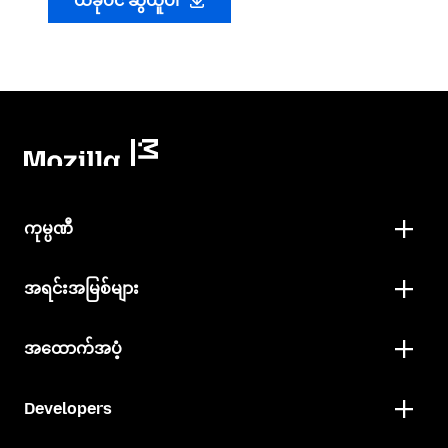
ယခုပင် ဆွဲယူပါ
ကုမ္ပဏီ
အရင်းအမြစ်များ
အထောက်အပံ့
Developers