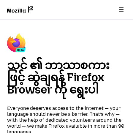
သင် ၏ ဘာသာစကား
ဖြင့် ဆွဲချရန် Firefox
Browser ကို ရွေးပါ
Everyone deserves access to the internet — your
language should never be a barrier. That’s why —
with the help of dedicated volunteers around the
world — we make Firefox available in more than 90
languages.