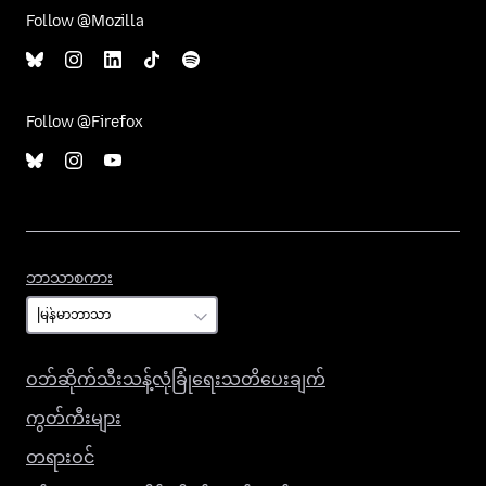
Follow @Mozilla
Follow @Firefox
ဘာသာစကား
ဘာသာစကား
ဝဘ်ဆိုက်သီးသန့်လုံခြုံရေးသတိပေးချက်
ကွတ်ကီးများ
တရားဝင်