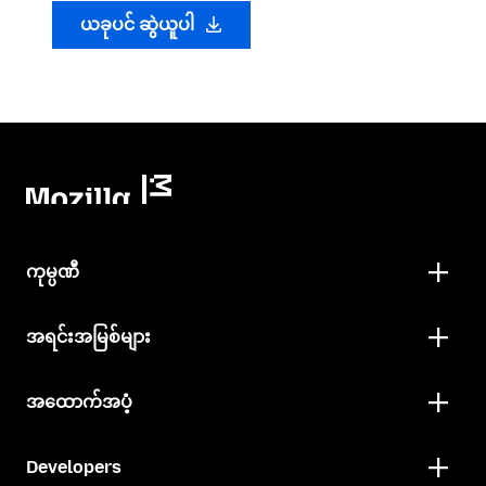
ယခုပင် ဆွဲယူပါ
ကုမ္ပဏီ
အရင်းအမြစ်များ
အထောက်အပံ့
Developers