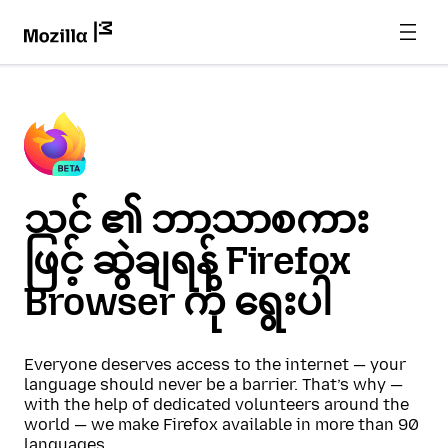
သင် ၏ ဘာသာစကား
ဖြင့် ဆွဲချရန် Firefox
Browser ကို ရွေးပါ
Everyone deserves access to the internet — your
language should never be a barrier. That’s why —
with the help of dedicated volunteers around the
world — we make Firefox available in more than 90
languages.