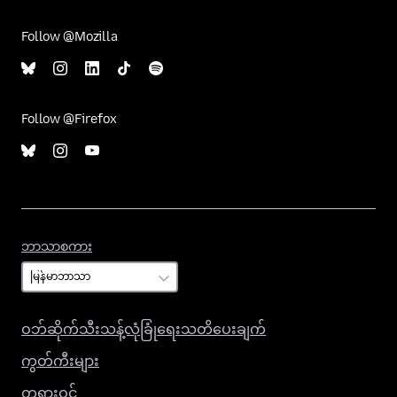
Follow @Mozilla
Follow @Firefox
ဘာသာစကား
ဘာသာစကား
ဝဘ်ဆိုက်သီးသန့်လုံခြုံရေးသတိပေးချက်
ကွတ်ကီးများ
တရားဝင်