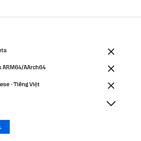
eta
 ARM64/AArch64
se - Tiếng Việt