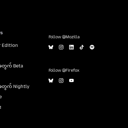
rs
Follow @Mozilla
 Edition
အတွက် Beta
Follow @Firefox
အတွက် Nightly
e
း