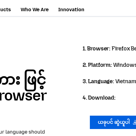
ducts
Who We Are
Innovation
1. Browser:
Firefox B
2. Platform:
Windows
 ဖြင့်
3. Language:
Vietname
 Browser
4. Download:
ယခုပင် ဆွဲယူပါ
our language should