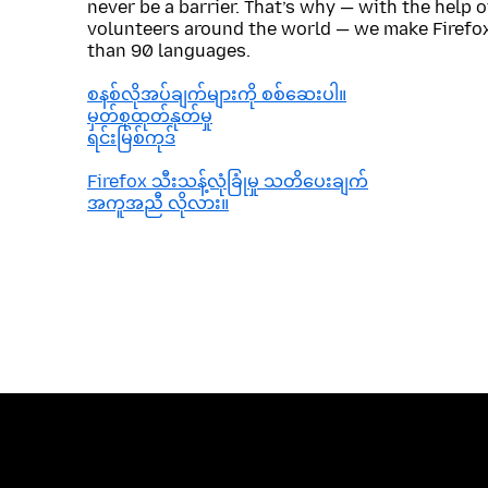
never be a barrier. That’s why — with the help 
volunteers around the world — we make Firefox
than 90 languages.
စနစ်လိုအပ်ချက်များကို စစ်ဆေးပါ။
မှတ်စုထုတ်နုတ်မှု
ရင်းမြစ်ကုဒ်
Firefox သီးသန့်လုံခြုံမှု သတိပေးချက်
အကူအညီ လိုလား။