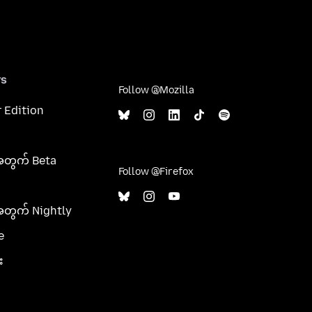
rs
Follow @Mozilla
 Edition
အတွက် Beta
Follow @Firefox
အတွက် Nightly
e
း