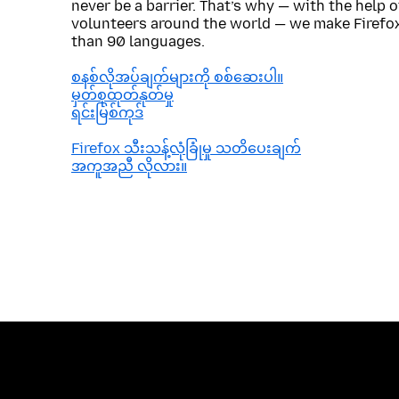
never be a barrier. That’s why — with the help 
volunteers around the world — we make Firefox
than 90 languages.
စနစ်လိုအပ်ချက်များကို စစ်ဆေးပါ။
မှတ်စုထုတ်နုတ်မှု
ရင်းမြစ်ကုဒ်
Firefox သီးသန့်လုံခြုံမှု သတိပေးချက်
အကူအညီ လိုလား။