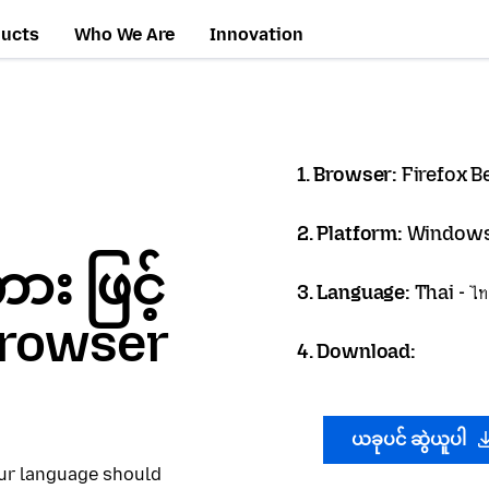
ducts
Who We Are
Innovation
1. Browser:
Firefox B
2. Platform:
Windows
 ဖြင့်
3. Language:
Thai - ไ
 Browser
4. Download:
ယခုပင် ဆွဲယူပါ
our language should