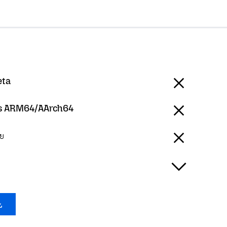
eta
 ARM64/AArch64
ทย