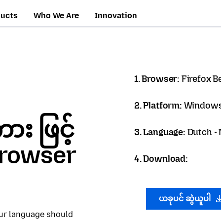
ducts
Who We Are
Innovation
1. Browser:
Firefox B
2. Platform:
Windows
 ဖြင့်
3. Language:
Dutch -
 Browser
4. Download:
ယခုပင် ဆွဲယူပါ
our language should