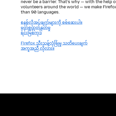
never be a barrier. That’s why — with the help 
volunteers around the world — we make Firefox
than 90 languages.
စနစ်လိုအပ်ချက်များကို စစ်ဆေးပါ။
မှတ်စုထုတ်နုတ်မှု
ရင်းမြစ်ကုဒ်
Firefox သီးသန့်လုံခြုံမှု သတိပေးချက်
အကူအညီ လိုလား။