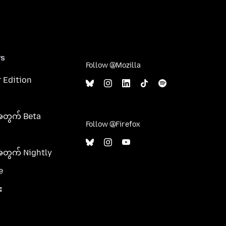
rs
Follow @Mozilla
 Edition
အတွက် Beta
Follow @Firefox
အတွက် Nightly
e
း