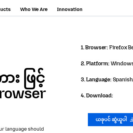
ducts
Who We Are
Innovation
1. Browser:
Firefox B
2. Platform:
Windows
 ဖြင့်
3. Language:
Spanish 
 Browser
4. Download:
ယခုပင် ဆွဲယူပါ
our language should