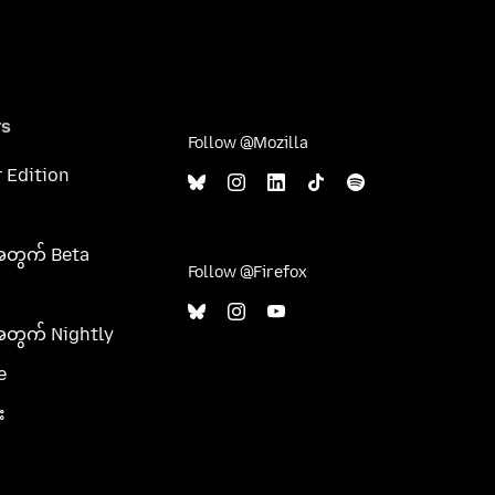
rs
Follow @Mozilla
 Edition
အတွက် Beta
Follow @Firefox
အတွက် Nightly
e
း