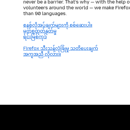
never be a barrier. That’s why — with the help 
volunteers around the world — we make Firefox
than 90 languages.
စနစ်လိုအပ်ချက်များကို စစ်ဆေးပါ။
မှတ်စုထုတ်နုတ်မှု
ရင်းမြစ်ကုဒ်
Firefox သီးသန့်လုံခြုံမှု သတိပေးချက်
အကူအညီ လိုလား။