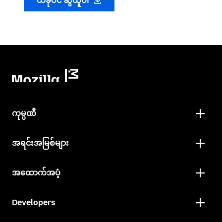
ယခုပင် ဆွဲယူပါ
ကုမ္ပဏီ
အရင်းအမြစ်များ
အထောက်အပံ့
Developers