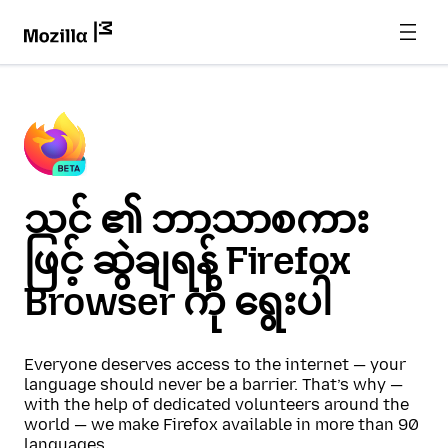
သင် ၏ ဘာသာစကား
ဖြင့် ဆွဲချရန် Firefox
Browser ကို ရွေးပါ
Everyone deserves access to the internet — your
language should never be a barrier. That’s why —
with the help of dedicated volunteers around the
world — we make Firefox available in more than 90
languages.