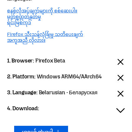
စနစ်လိုအပ်ချက်များကို စစ်ဆေးပါ။
မှတ်စုထုတ်နုတ်မှု
ရင်းမြစ်ကုဒ်
Firefox သီးသန့်လုံခြုံမှု သတိပေးချက်
အကူအညီ လိုလား။
1. Browser:
Firefox Beta
2. Platform:
Windows ARM64/AArch64
3. Language:
Belarusian - Беларуская
4. Download: