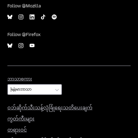
Follow @Mozilla
Follow @Firefox
ဘာသာစကား
ဘာသာစကား
ဝဘ်ဆိုက်သီးသန့်လုံခြုံရေးသတိပေးချက်
ကွတ်ကီးများ
တရားဝင်