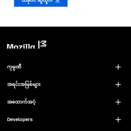
ယခုပင် ဆွဲယူပါ
ကုမ္ပဏီ
အရင်းအမြစ်များ
အထောက်အပံ့
Developers