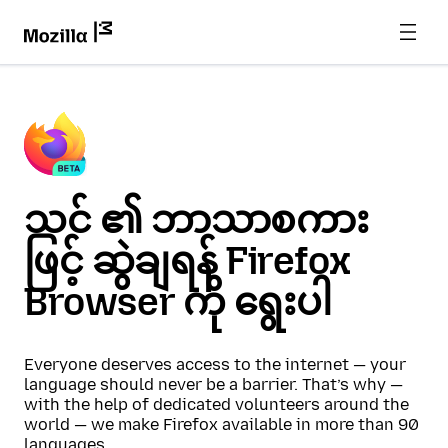
သင် ၏ ဘာသာစကား
ဖြင့် ဆွဲချရန် Firefox
Browser ကို ရွေးပါ
Everyone deserves access to the internet — your
language should never be a barrier. That’s why —
with the help of dedicated volunteers around the
world — we make Firefox available in more than 90
languages.