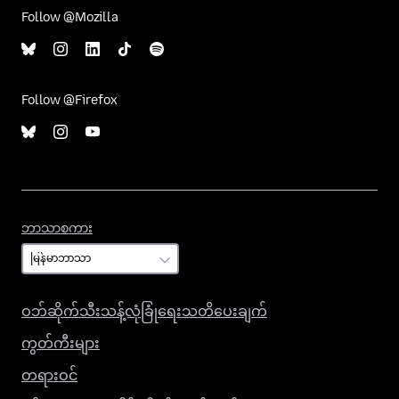
Follow @Mozilla
Follow @Firefox
ဘာသာစကား
ဘာသာစကား
ဝဘ်ဆိုက်သီးသန့်လုံခြုံရေးသတိပေးချက်
ကွတ်ကီးများ
တရားဝင်