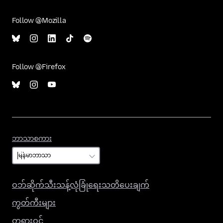
Follow @Mozilla
Follow @Firefox
ဘာသာစကား
ဘာသာစကား
ဝဘ်ဆိုက်သီးသန့်လုံခြုံရေးသတိပေးချက်
ကွတ်ကီးများ
တရားဝင်