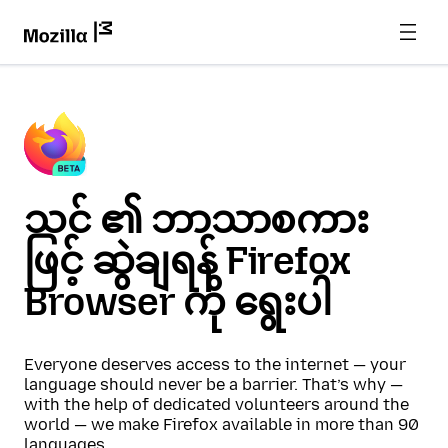
သင် ၏ ဘာသာစကား
ဖြင့် ဆွဲချရန် Firefox
Browser ကို ရွေးပါ
Everyone deserves access to the internet — your
language should never be a barrier. That’s why —
with the help of dedicated volunteers around the
world — we make Firefox available in more than 90
languages.