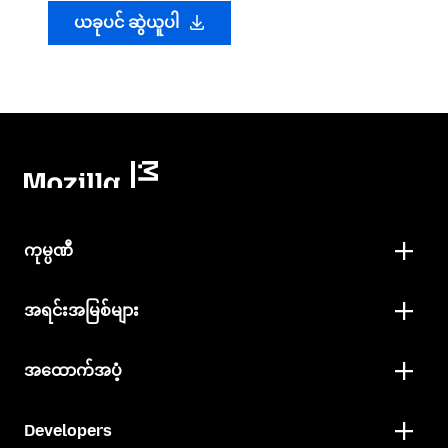
ယခုပင် ဆွဲယူပါ
ကုမ္ပဏီ
အရင်းအမြစ်များ
အထောက်အပံ့
Developers