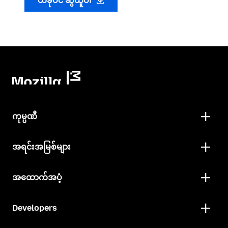
ယခုပင် ဆွဲယူပါ
ကုမ္ပဏီ
အရင်းအမြစ်များ
အထောက်အပံ့
Developers