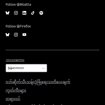
Follow @Mozilla
Follow @Firefox
ဘာသာစကား
ဘာသာစကား
ဝဘ်ဆိုက်သီးသန့်လုံခြုံရေးသတိပေးချက်
ကွတ်ကီးများ
တရားဝင်