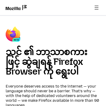
သင် ၏ ဘာသာစကား
ဖြင့် ဆွဲချရန် Firefox
Browser ကို ရွေးပါ
Everyone deserves access to the internet — your
language should never be a barrier. That’s why —
with the help of dedicated volunteers around the
world — we make Firefox available in more than 90
languages.