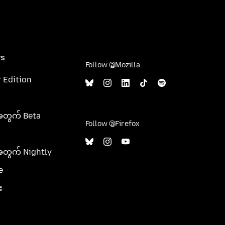
rs
Follow @Mozilla
 Edition
အတွက် Beta
Follow @Firefox
အတွက် Nightly
e
း