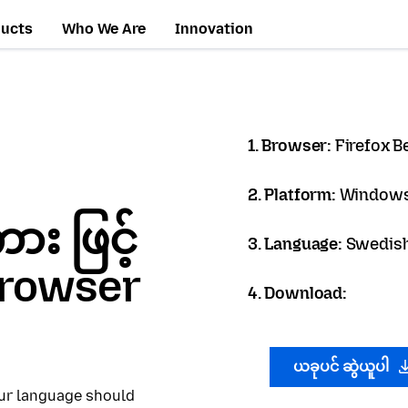
ducts
Who We Are
Innovation
1. Browser:
Firefox B
2. Platform:
Windows
 ဖြင့်
3. Language:
Swedish
 Browser
4. Download:
ယခုပင် ဆွဲယူပါ
our language should