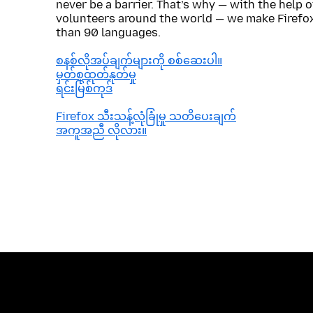
never be a barrier. That’s why — with the help 
volunteers around the world — we make Firefox
than 90 languages.
စနစ်လိုအပ်ချက်များကို စစ်ဆေးပါ။
မှတ်စုထုတ်နုတ်မှု
ရင်းမြစ်ကုဒ်
Firefox သီးသန့်လုံခြုံမှု သတိပေးချက်
အကူအညီ လိုလား။