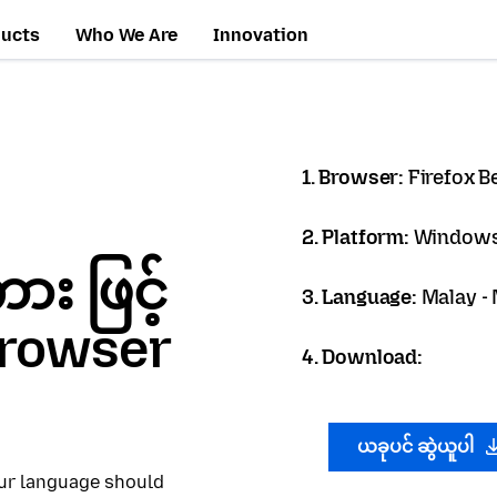
ducts
Who We Are
Innovation
1. Browser:
Firefox B
2. Platform:
Windows
 ဖြင့်
3. Language:
Malay -
 Browser
4. Download:
ယခုပင် ဆွဲယူပါ
our language should