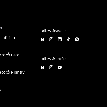
rs
Follow @Mozilla
 Edition
အတွက် Beta
Follow @Firefox
အတွက် Nightly
e
း