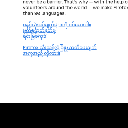
never be a barrier. That’s why — with the help 
volunteers around the world — we make Firefox
than 90 languages.
စနစ်လိုအပ်ချက်များကို စစ်ဆေးပါ။
မှတ်စုထုတ်နုတ်မှု
ရင်းမြစ်ကုဒ်
Firefox သီးသန့်လုံခြုံမှု သတိပေးချက်
အကူအညီ လိုလား။