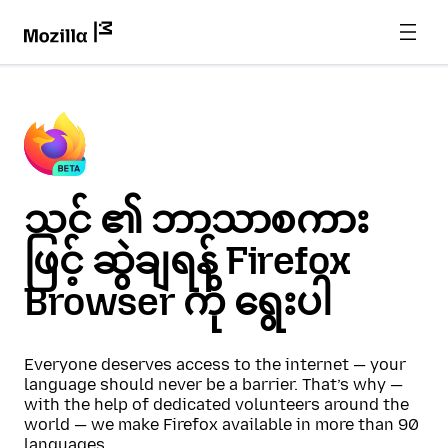
သင် ၏ ဘာသာစကား
ဖြင့် ဆွဲချရန် Firefox
Browser ကို ရွေးပါ
Everyone deserves access to the internet — your
language should never be a barrier. That’s why —
with the help of dedicated volunteers around the
world — we make Firefox available in more than 90
languages.