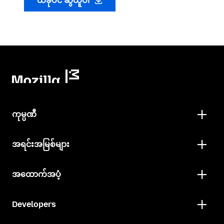
ယခုပင် ဆွဲယူပါ
ကုမ္ပဏီ
အရင်းအမြစ်များ
အထောက်အပံ့
Developers