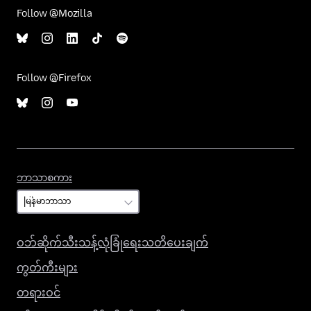
Follow @Mozilla
Follow @Firefox
ဘာသာစကား
ဘာသာစကား
ဝဘ်ဆိုက်သီးသန့်လုံခြုံရေးသတိပေးချက်
ကွတ်ကီးများ
တရားဝင်