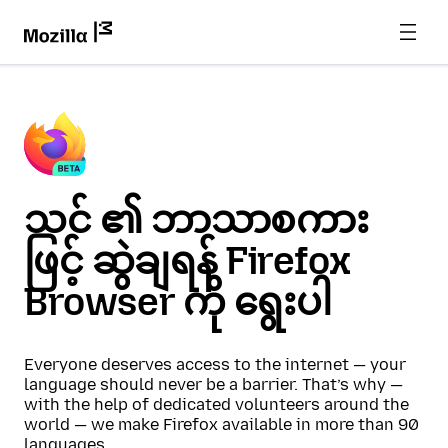
သင် ၏ ဘာသာစကား
ဖြင့် ဆွဲချရန် Firefox
Browser ကို ရွေးပါ
Everyone deserves access to the internet — your
language should never be a barrier. That’s why —
with the help of dedicated volunteers around the
world — we make Firefox available in more than 90
languages.