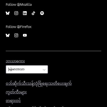
Follow @Mozilla
Follow @Firefox
ဘာသာစကား
ဘာသာစကား
ဝဘ်ဆိုက်သီးသန့်လုံခြုံရေးသတိပေးချက်
ကွတ်ကီးများ
တရားဝင်