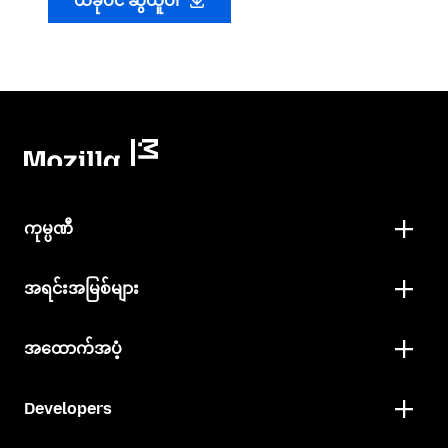
ယခုပင် ဆွဲယူပါ
ကုမ္ပဏီ
အရင်းအမြစ်များ
အထောက်အပံ့
Developers