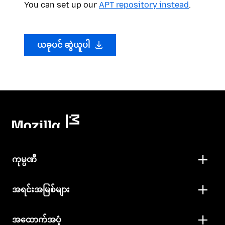
You can set up our
APT repository instead
.
ယခုပင် ဆွဲယူပါ
ကုမ္ပဏီ
အရင်းအမြစ်များ
အထောက်အပံ့