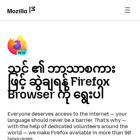
သင် ၏ ဘာသာစကား
ဖြင့် ဆွဲချရန် Firefox
Browser ကို ရွေးပါ
Everyone deserves access to the internet — your
language should never be a barrier. That’s why —
with the help of dedicated volunteers around the
world — we make Firefox available in more than 90
languages.