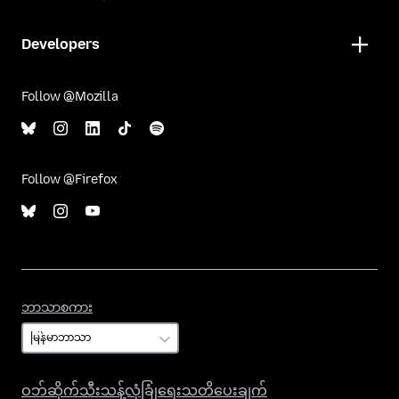
Developers
Follow @Mozilla
Follow @Firefox
ဘာသာစကား
ဘာသာစကား
ဝဘ်ဆိုက်သီးသန့်လုံခြုံရေးသတိပေးချက်