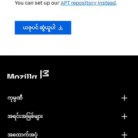
You can set up our
APT repository instead
.
ယခုပင် ဆွဲယူပါ
ကုမ္ပဏီ
အရင်းအမြစ်များ
အထောက်အပံ့