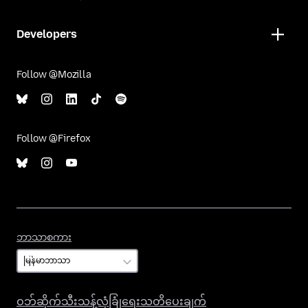
Developers
Follow @Mozilla
Follow @Firefox
ဘာသာစကား
ဘာသာစကား
ဝဘ်ဆိုက်သီးသန့်လုံခြုံရေးသတိပေးချက်