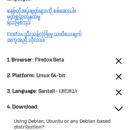
စနစ်လိုအပ်ချက်များကို စစ်ဆေးပါ။
မှတ်စုထုတ်နုတ်မှု
ရင်းမြစ်ကုဒ်
Firefox သီးသန့်လုံခြုံမှု သတိပေးချက်
အကူအညီ လိုလား။
1. Browser:
Firefox Beta
2. Platform:
Linux 64-bit
3. Language:
Santali - ᱥᱟᱱᱛᱟᱲᱤ
4. Download:
Using Debian, Ubuntu or any Debian-based
distribution?