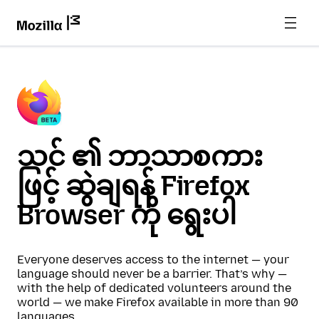
သင် ၏ ဘာသာစကား
ဖြင့် ဆွဲချရန် Firefox
Browser ကို ရွေးပါ
Everyone deserves access to the internet — your
language should never be a barrier. That’s why —
with the help of dedicated volunteers around the
world — we make Firefox available in more than 90
languages.