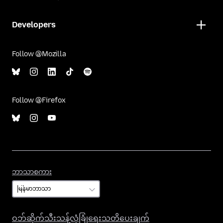
Developers
Follow @Mozilla
Follow @Firefox
ဘာသာစကား
ဘာသာစကား
ဝဘ်ဆိုက်သီးသန့်လုံခြုံရေးသတိပေးချက်