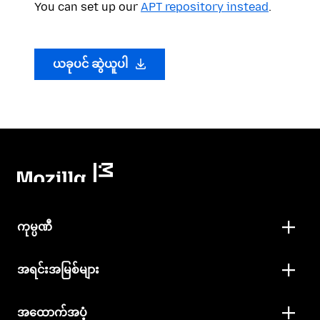
You can set up our
APT repository instead
.
ယခုပင် ဆွဲယူပါ
ကုမ္ပဏီ
အရင်းအမြစ်များ
အထောက်အပံ့