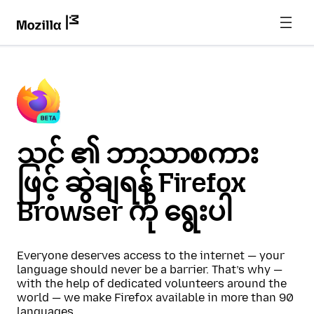
သင် ၏ ဘာသာစကား
ဖြင့် ဆွဲချရန် Firefox
Browser ကို ရွေးပါ
Everyone deserves access to the internet — your
language should never be a barrier. That’s why —
with the help of dedicated volunteers around the
world — we make Firefox available in more than 90
languages.