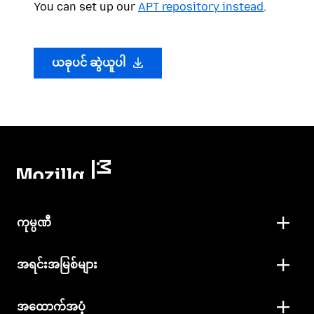
You can set up our
APT repository instead
.
ယခုပင် ဆွဲယူပါ
ကုမ္ပဏီ
အရင်းအမြစ်များ
အထောက်အပံ့