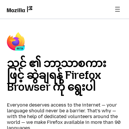
သင် ၏ ဘာသာစကား
ဖြင့် ဆွဲချရန် Firefox
Browser ကို ရွေးပါ
Everyone deserves access to the internet — your
language should never be a barrier. That’s why —
with the help of dedicated volunteers around the
world — we make Firefox available in more than 90
languages.