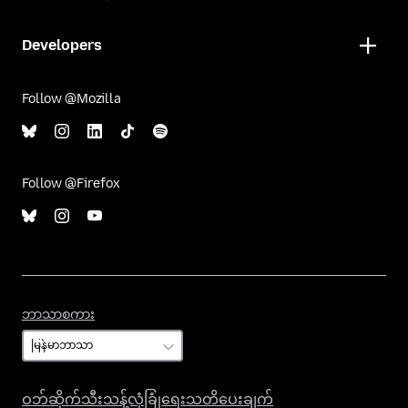
Developers
Follow @Mozilla
Follow @Firefox
ဘာသာစကား
ဘာသာစကား
ဝဘ်ဆိုက်သီးသန့်လုံခြုံရေးသတိပေးချက်