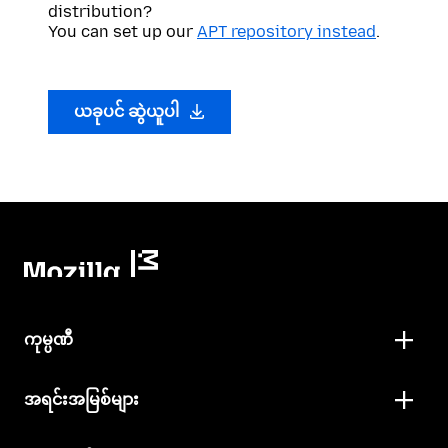
distribution?
You can set up our
APT repository instead
.
ယခုပင် ဆွဲယူပါ
ကုမ္ပဏီ
အရင်းအမြစ်များ