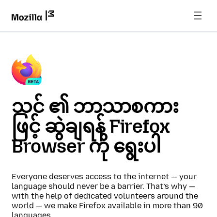
သင် ၏ ဘာသာစကား
ဖြင့် ဆွဲချရန် Firefox
Browser ကို ရွေးပါ
Everyone deserves access to the internet — your
language should never be a barrier. That’s why —
with the help of dedicated volunteers around the
world — we make Firefox available in more than 90
languages.