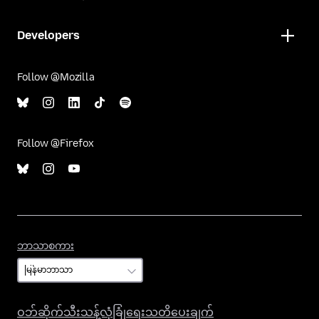
Developers
Follow @Mozilla
Follow @Firefox
ဘာသာစကား
ဘာသာစကား
ဝဘ်ဆိုက်သီးသန့်လုံခြုံရေးသတိပေးချက်