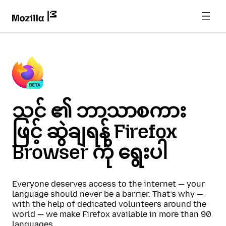
သင် ၏ ဘာသာစကား
ဖြင့် ဆွဲချရန် Firefox
Browser ကို ရွေးပါ
Everyone deserves access to the internet — your
language should never be a barrier. That’s why —
with the help of dedicated volunteers around the
world — we make Firefox available in more than 90
languages.