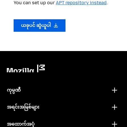
You can set up our
APT repository instead
.
ယခုပင် ဆွဲယူပါ
ကုမ္ပဏီ
အရင်းအမြစ်များ
အထောက်အပံ့