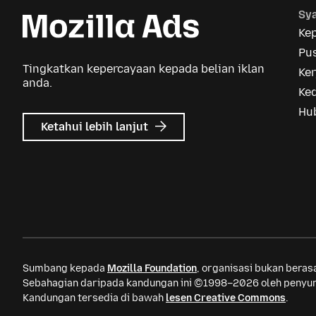
Sya
Ke
Pus
Tingkatkan kepercayaan kepada belian iklan
Ker
anda.
Ke
Hu
tentang
Ketahui lebih lanjut
Iklan
Mozilla
Sumbang kepada
Mozilla Foundation
, organisasi bukan bera
Sebahagian daripada kandungan ini ©1998–2026 oleh penyum
Kandungan tersedia di bawah
lesen Creative Commons
.