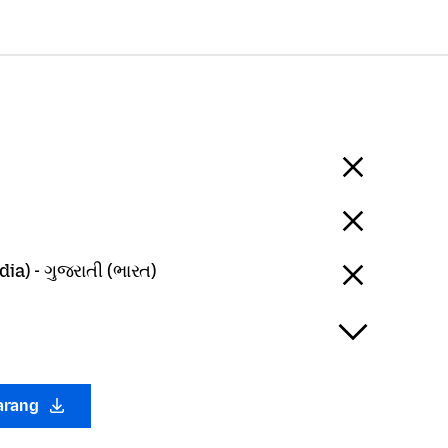
dia) - ગુજરાતી (ભારત)
arang