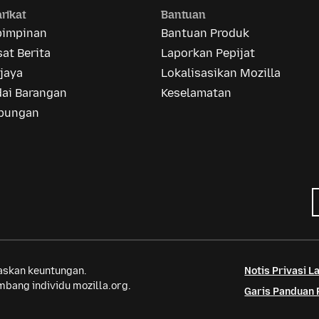
rikat
Bantuan
pimpinan
Bantuan Produk
at Berita
Laporkan Pepijat
jaya
Lokalisasikan Mozilla
dai Barangan
Keselamatan
bungan
saskan keuntungan.
Notis Privasi 
bang individu mozilla.org.
Garis Panduan 