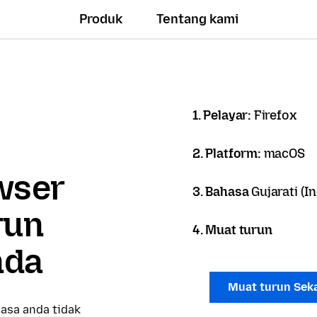
Produk
Tentang kami
1. Pelayar:
Firefox
2. Platform:
macOS
owser
3. Bahasa
Gujarati (In
run
4. Muat turun
nda
Muat turun Sek
asa anda tidak