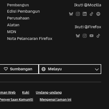
Pembangun
Ikuti @Mozilla
Edisi Pembangun
Perusahaan
Alatan
Ikuti @Firefox
MDN
Nota Pelancaran Firefox
Semua
bahasa
Bahasa
Sumbangan
Laman Web
Kuki
Undang-undang
Penyertaan Komuniti
Mengenai laman ini