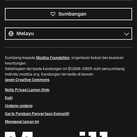
Sumbangan
Semua
bahasa
Bahasa
Sumbang kepada
Mozilla Foundation
, organisasi bukan berasaskan
keuntungan.
Sebahagian daripada kandungan ini ©1998–2026 oleh penyumbang
individu mozilla.org. Kandungan tersedia di bawah
lesen Creative Commons
.
Notis Privasi Laman Web
Kuki
Undang-undang
Garis Panduan Penyertaan Komuniti
Mengenai laman ini